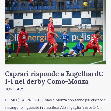
Caprari
risponde
a
Engelhardt:
1-
1
nel
derby
Como-
Monza
Caprari risponde a Engelhardt:
1-1 nel derby Como-Monza
TOP ITALY
COMO (ITALPRESS) – Como e Monza non sanno più vincere e
rimangono inguaiate in classifica. Al Sinigaglia finisce 1-1 il