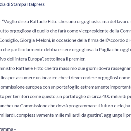
ia di Stampa Italpress
oglio dire a Raffaele Fitto che sono orgogliosissima del lavoro
tutto orgogliosa di quello che farà come vicepresidente della Com
 Consiglio, Giorgia Meloni, in occasione della firma dell’Accordo di
o che particolarmente debba essere orgogliosa la Puglia che oggi 
o dell’intera Europa”, sottolinea il premier.
 ministro Raffaele Fitto che tra massimo due giorni dovrà rassegnar
ica per assumere un incarico che ci deve rendere orgogliosi come it
 Commissione europea con un portafoglio estremamente important
to per territori come questo, un portafoglio di circa 400 miliardi p
che una Commissione che dovrà programmare il futuro ciclo, ha l
miliardi, complessivamente mille miliardi da gestire”, aggiunge il p
gramma –