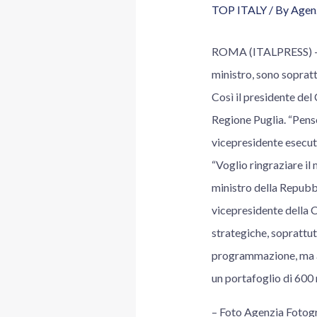
TOP ITALY
/ By
Agenz
ROMA (ITALPRESS) – “V
ministro, sono soprat
Così il presidente del
Regione Puglia. “Pens
vicepresidente esecutiv
“Voglio ringraziare il
ministro della Repubbl
vicepresidente della
strategiche, soprattut
programmazione, ma an
un portafoglio di 600 
– Foto Agenzia Foto