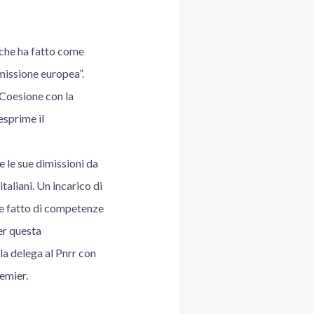
 che ha fatto come
missione europea”.
 Coesione con la
esprime il
e le sue dimissioni da
aliani. Un incarico di
e fatto di competenze
er questa
a delega al Pnrr con
remier.