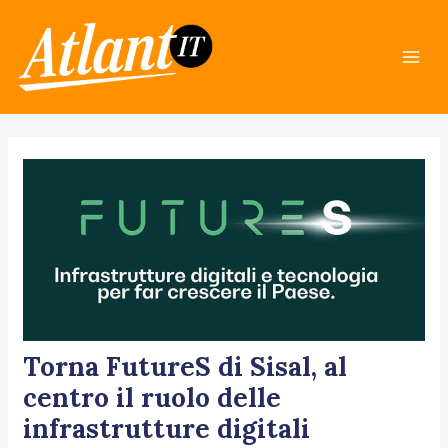
Skip
Post
Mai
to
navigation
Men
content
Torna FutureS di Sisal, al
centro il ruolo delle
infrastrutture digitali