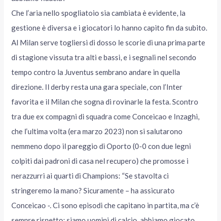
Che l’aria nello spogliatoio sia cambiata è evidente, la
gestione è diversa e i giocatori lo hanno capito fin da subito.
Al Milan serve togliersi di dosso le scorie di una prima parte
di stagione vissuta tra alti e bassi, e i segnali nel secondo
tempo contro la Juventus sembrano andare in quella
direzione. Il derby resta una gara speciale, con l’Inter
favorita e il Milan che sogna di rovinarle la festa. Scontro
tra due ex compagni di squadra come Conceicao e Inzaghi,
che l’ultima volta (era marzo 2023) non si salutarono
nemmeno dopo il pareggio di Oporto (0-0 con due legni
colpiti dai padroni di casa nel recupero) che promosse i
nerazzurri ai quarti di Champions: “Se stavolta ci
stringeremo la mano? Sicuramente – ha assicurato
Conceicao -. Ci sono episodi che capitano in partita, ma c’è
sempre rispetto: siamo uomini di calcio, abbiamo giocato