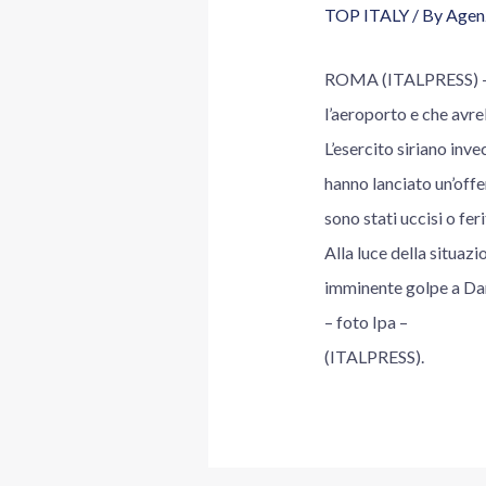
TOP ITALY
/ By
Agenz
ROMA (ITALPRESS) – Gl
l’aeroporto e che avre
L’esercito siriano inv
hanno lanciato un’offe
sono stati uccisi o ferit
Alla luce della situazi
imminente golpe a Dama
– foto Ipa –
(ITALPRESS).