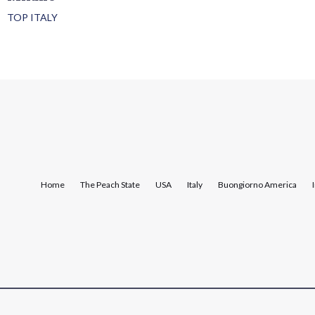
TOP ITALY
Home
The Peach State
USA
Italy
Buongiorno America