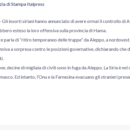
ia di Stampa Italpress
i insorti siriani hanno annunciato di avere ormai il controllo di
bbero esteso la loro offensiva sulla provincia di Hama.
ece parla di “ritiro temporaneo delle truppe” da Aleppo, a nordovest,
nsiva a sorpresa contro le posizioni governative, dichiarando che d
i.
one, decine di migliaia di civili sono in fuga da Aleppo. La Siria è nel
sco. Ed intanto, l’Onu e la Farnesina evacuano gli stranieri presen