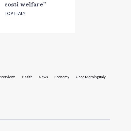
costi welfare”
TOP ITALY
Interviews
Health
News
Economy
Good Morning Italy