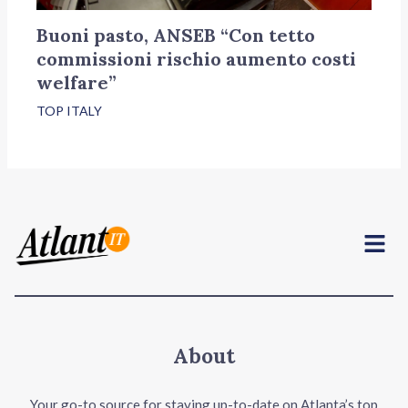
Buoni pasto, ANSEB “Con tetto
commissioni rischio aumento costi
welfare”
TOP ITALY
Menu
About
Your go-to source for staying up-to-date on Atlanta’s top