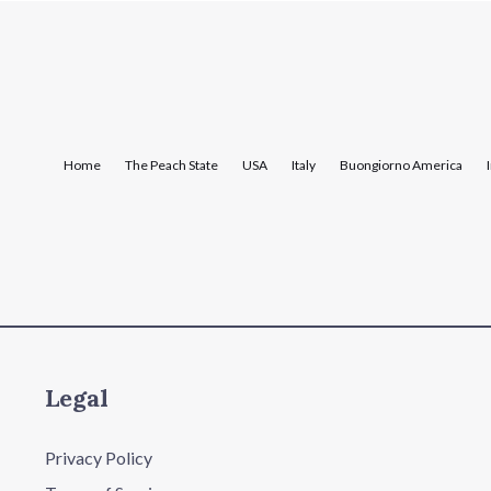
Home
The Peach State
USA
Italy
Buongiorno America
Legal
Privacy Policy