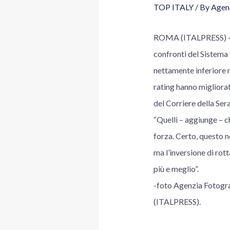
TOP ITALY
/ By
Agenz
ROMA (ITALPRESS) – “C’
confronti del Sistema I
nettamente inferiore r
rating hanno migliorato
del Corriere della Sera
“Quelli – aggiunge – c
forza. Certo, questo no
ma l’inversione di ro
più e meglio”.
-foto Agenzia Fotog
(ITALPRESS).