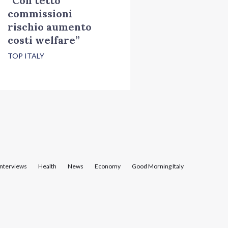
“Con tetto
commissioni
rischio aumento
costi welfare”
TOP ITALY
Interviews
Health
News
Economy
Good Morning Italy