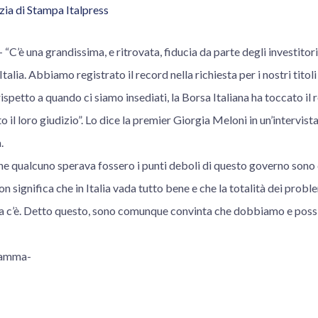
ia di Stampa Italpress
è una grandissima, e ritrovata, fiducia da parte degli investitori 
talia. Abbiamo registrato il record nella richiesta per i nostri titoli
ispetto a quando ci siamo insediati, la Borsa Italiana ha toccato il 
 il loro giudizio”. Lo dice la premier Giorgia Meloni in un’intervista 
.
he qualcuno sperava fossero i punti deboli di questo governo sono d
n significa che in Italia vada tutto bene e che la totalità dei problem
tta c’è. Detto questo, sono comunque convinta che dobbiamo e pos
ramma-