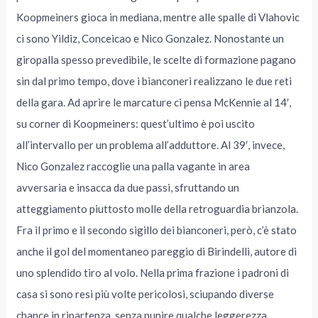
Koopmeiners gioca in mediana, mentre alle spalle di Vlahovic
ci sono Yildiz, Conceicao e Nico Gonzalez. Nonostante un
giropalla spesso prevedibile, le scelte di formazione pagano
sin dal primo tempo, dove i bianconeri realizzano le due reti
della gara. Ad aprire le marcature ci pensa McKennie al 14′,
su corner di Koopmeiners: quest’ultimo è poi uscito
all’intervallo per un problema all’adduttore. Al 39′, invece,
Nico Gonzalez raccoglie una palla vagante in area
avversaria e insacca da due passi, sfruttando un
atteggiamento piuttosto molle della retroguardia brianzola.
Fra il primo e il secondo sigillo dei bianconeri, però, c’è stato
anche il gol del momentaneo pareggio di Birindelli, autore di
uno splendido tiro al volo. Nella prima frazione i padroni di
casa si sono resi più volte pericolosi, sciupando diverse
chance in ripartenza, senza punire qualche leggerezza