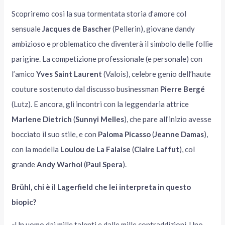
Scopriremo così la sua tormentata storia d’amore col
sensuale
Jacques de Bascher
(Pellerin), giovane dandy
ambizioso e problematico che diventerà il simbolo delle follie
parigine. La competizione professionale (e personale) con
l’amico
Yves Saint Laurent
(Valois), celebre genio dell’haute
couture sostenuto dal discusso businessman
Pierre Bergé
(Lutz). E ancora, gli incontri con la leggendaria attrice
Marlene Dietrich
(
Sunnyi Melles
), che pare all’inizio avesse
bocciato il suo stile, e con
Paloma Picasso
(
Jeanne Damas
),
con la modella
Loulou de La Falaise
(
Claire Laffut
), col
grande
Andy Warhol
(
Paul Spera
).
Brühl, chi è il Lagerfield che lei interpreta in questo
biopic?
«Un uomo dai mille talenti e dalle mille contraddizioni. Uno