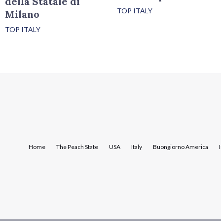
della Statale di
TOP ITALY
Milano
TOP ITALY
Home
The Peach State
USA
Italy
Buongiorno America