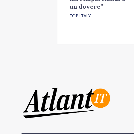
un dovere”
TOP ITALY