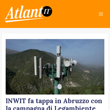
Skip
Post
Mai
to
navigation
Men
content
INWIT fa tappa in Abruzzo con
la campagna di Legambiente