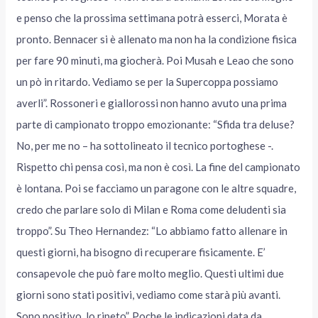
e penso che la prossima settimana potrà esserci, Morata è
pronto. Bennacer si è allenato ma non ha la condizione fisica
per fare 90 minuti, ma giocherà. Poi Musah e Leao che sono
un pò in ritardo. Vediamo se per la Supercoppa possiamo
averli”. Rossoneri e giallorossi non hanno avuto una prima
parte di campionato troppo emozionante: “Sfida tra deluse?
No, per me no – ha sottolineato il tecnico portoghese -.
Rispetto chi pensa così, ma non è così. La fine del campionato
è lontana. Poi se facciamo un paragone con le altre squadre,
credo che parlare solo di Milan e Roma come deludenti sia
troppo”. Su Theo Hernandez: “Lo abbiamo fatto allenare in
questi giorni, ha bisogno di recuperare fisicamente. E’
consapevole che può fare molto meglio. Questi ultimi due
giorni sono stati positivi, vediamo come starà più avanti.
Sono positivo, lo ripeto”. Poche le indicazioni data da