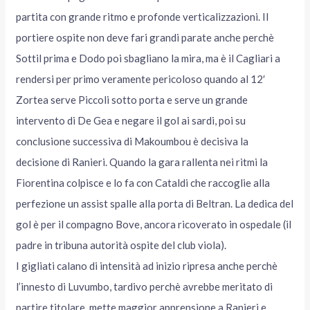
partita con grande ritmo e profonde verticalizzazioni. Il
portiere ospite non deve fari grandi parate anche perchè
Sottil prima e Dodo poi sbagliano la mira, ma è il Cagliari a
rendersi per primo veramente pericoloso quando al 12′
Zortea serve Piccoli sotto porta e serve un grande
intervento di De Gea e negare il gol ai sardi, poi su
conclusione successiva di Makoumbou è decisiva la
decisione di Ranieri. Quando la gara rallenta nei ritmi la
Fiorentina colpisce e lo fa con Cataldi che raccoglie alla
perfezione un assist spalle alla porta di Beltran. La dedica del
gol è per il compagno Bove, ancora ricoverato in ospedale (il
padre in tribuna autorità ospite del club viola).
I gigliati calano di intensità ad inizio ripresa anche perchè
l’innesto di Luvumbo, tardivo perchè avrebbe meritato di
partire titolare, mette maggior apprensione a Ranieri e