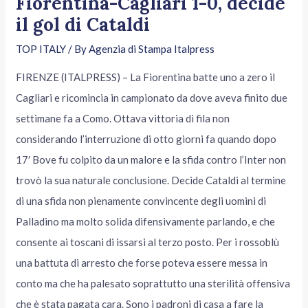
Fiorentina-Cagliari 1-0, decide
il gol di Cataldi
TOP ITALY
/ By
Agenzia di Stampa Italpress
FIRENZE (ITALPRESS) – La Fiorentina batte uno a zero il
Cagliari e ricomincia in campionato da dove aveva finito due
settimane fa a Como. Ottava vittoria di fila non
considerando l’interruzione di otto giorni fa quando dopo
17′ Bove fu colpito da un malore e la sfida contro l’Inter non
trovò la sua naturale conclusione. Decide Cataldi al termine
di una sfida non pienamente convincente degli uomini di
Palladino ma molto solida difensivamente parlando, e che
consente ai toscani di issarsi al terzo posto. Per i rossoblù
una battuta di arresto che forse poteva essere messa in
conto ma che ha palesato soprattutto una sterilità offensiva
che è stata pagata cara. Sono i padroni di casa a fare la