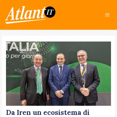
Skip
Post
Mai
to
navigation
Men
content
Da Iren un ecosistema di