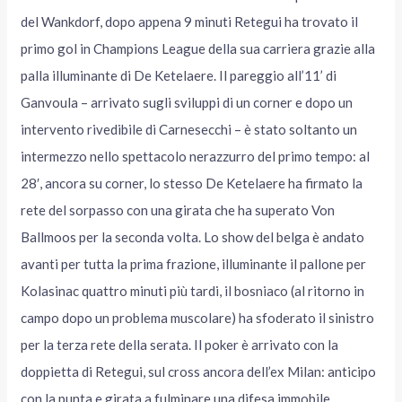
del Wankdorf, dopo appena 9 minuti Retegui ha trovato il
primo gol in Champions League della sua carriera grazie alla
palla illuminante di De Ketelaere. Il pareggio all’11’ di
Ganvoula – arrivato sugli sviluppi di un corner e dopo un
intervento rivedibile di Carnesecchi – è stato soltanto un
intermezzo nello spettacolo nerazzurro del primo tempo: al
28′, ancora su corner, lo stesso De Ketelaere ha firmato la
rete del sorpasso con una girata che ha superato Von
Ballmoos per la seconda volta. Lo show del belga è andato
avanti per tutta la prima frazione, illuminante il pallone per
Kolasinac quattro minuti più tardi, il bosniaco (al ritorno in
campo dopo un problema muscolare) ha sfoderato il sinistro
per la terza rete della serata. Il poker è arrivato con la
doppietta di Retegui, sul cross ancora dell’ex Milan: anticipo
con la punta e girata a fulminare una difesa immobile,