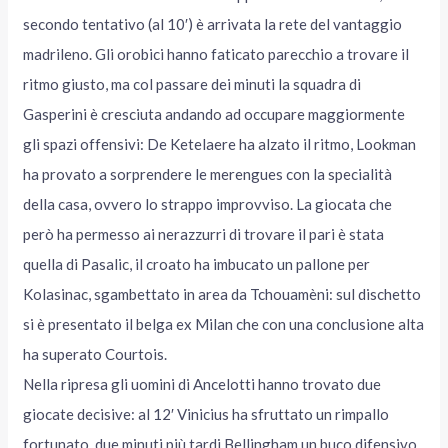
secondo tentativo (al 10′) è arrivata la rete del vantaggio
madrileno. Gli orobici hanno faticato parecchio a trovare il
ritmo giusto, ma col passare dei minuti la squadra di
Gasperini è cresciuta andando ad occupare maggiormente
gli spazi offensivi: De Ketelaere ha alzato il ritmo, Lookman
ha provato a sorprendere le merengues con la specialità
della casa, ovvero lo strappo improvviso. La giocata che
però ha permesso ai nerazzurri di trovare il pari è stata
quella di Pasalic, il croato ha imbucato un pallone per
Kolasinac, sgambettato in area da Tchouamèni: sul dischetto
si è presentato il belga ex Milan che con una conclusione alta
ha superato Courtois.
Nella ripresa gli uomini di Ancelotti hanno trovato due
giocate decisive: al 12′ Vinicius ha sfruttato un rimpallo
fortunato, due minuti più tardi Bellingham un buco difensivo