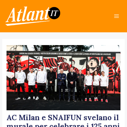
Skip
Post
Mai
to
navigation
Men
content
AC Milan e SNAIFUN svelano il
murale per celebrare i 125 anni